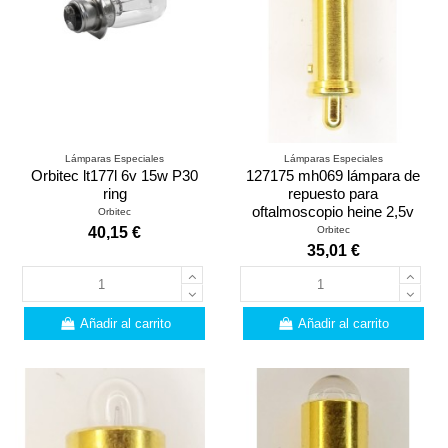
Lámparas Especiales
Lámparas Especiales
Orbitec lt177l 6v 15w P30
127175 mh069 lámpara de
ring
repuesto para
oftalmoscopio heine 2,5v
Orbitec
Orbitec
40,15 €
35,01 €
Añadir al carrito
Añadir al carrito