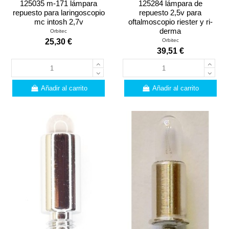
125035 m-171 lámpara
125284 lámpara de
repuesto para laringoscopio
repuesto 2,5v para
mc intosh 2,7v
oftalmoscopio riester y ri-
derma
Orbitec
Orbitec
25,30 €
39,51 €
Añadir al carrito
Añadir al carrito