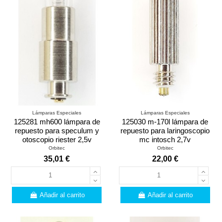
Lámparas Especiales
Lámparas Especiales
125281 mh600 lámpara de
125030 m-170l lámpara de
repuesto para speculum y
repuesto para laringoscopio
otoscopio riester 2,5v
mc intosch 2,7v
Orbitec
Orbitec
35,01 €
22,00 €
Añadir al carrito
Añadir al carrito