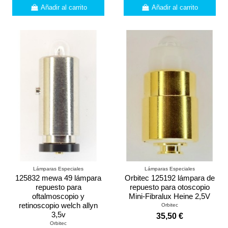
Añadir al carrito
Añadir al carrito
Lámparas Especiales
Lámparas Especiales
125832 mewa 49 lámpara
Orbitec 125192 lámpara de
repuesto para
repuesto para otoscopio
oftalmoscopio y
Mini-Fibralux Heine 2,5V
retinoscopio welch allyn
Orbitec
3,5v
35,50 €
Orbitec