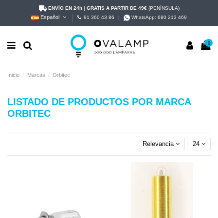
ENVÍO EN 24h
|
GRATIS A PARTIR DE 49€
(PENÍNSULA)
Español
91 360 43 86
|
WhatsApp:
680 213 469
0
Inicio
Marcas
Orbitec
LISTADO DE PRODUCTOS POR MARCA
ORBITEC
Relevancia
24