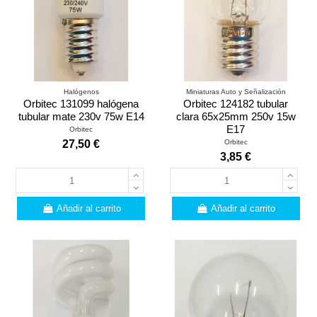
Halógenos
Miniaturas Auto y Señalización
Orbitec 131099 halógena
Orbitec 124182 tubular
tubular mate 230v 75w E14
clara 65x25mm 250v 15w
E17
Orbitec
Orbitec
27,50 €
3,85 €
Añadir al carrito
Añadir al carrito