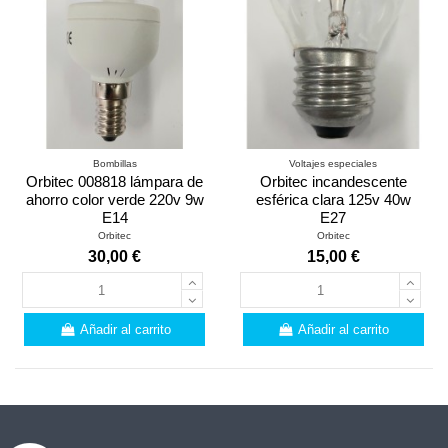
Bombillas
Voltajes especiales
Orbitec 008818 lámpara de
Orbitec incandescente
ahorro color verde 220v 9w
esférica clara 125v 40w
E14
E27
Orbitec
Orbitec
30,00 €
15,00 €
Añadir al carrito
Añadir al carrito