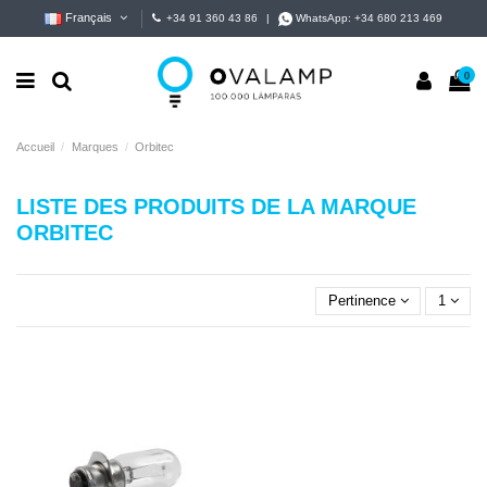
Français
+34 91 360 43 86
|
WhatsApp:
+34 680 213 469
0
Accueil
Marques
Orbitec
LISTE DES PRODUITS DE LA MARQUE
ORBITEC
Pertinence
1