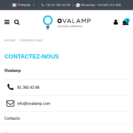
Français
+34 91 360 43 86
|
WhatsApp:
+34 680 213 469
0
Accueil
Contactez-nous
CONTACTEZ-NOUS
Ovalamp
91 360 43 86
info@ovalamp.com
Contacto