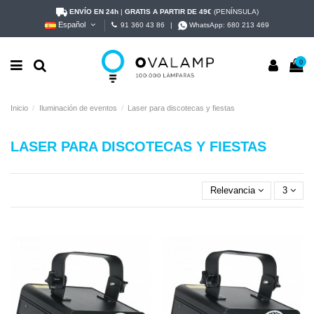
ENVÍO EN 24h
|
GRATIS A PARTIR DE 49€
(PENÍNSULA)
Español
91 360 43 86
|
WhatsApp:
680 213 469
0
Inicio
Iluminación de eventos
Laser para discotecas y fiestas
LASER PARA DISCOTECAS Y FIESTAS
Relevancia
3