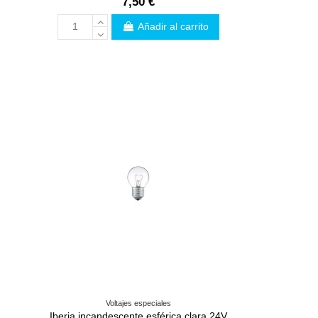
7,50 €
Añadir al carrito
Voltajes especiales
d
Iberia incandescente esférica clara 24V