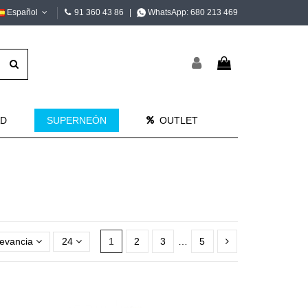
Español
91 360 43 86
|
WhatsApp:
680 213 469
AD
SUPERNEÓN
OUTLET
evancia
24
1
2
3
…
5