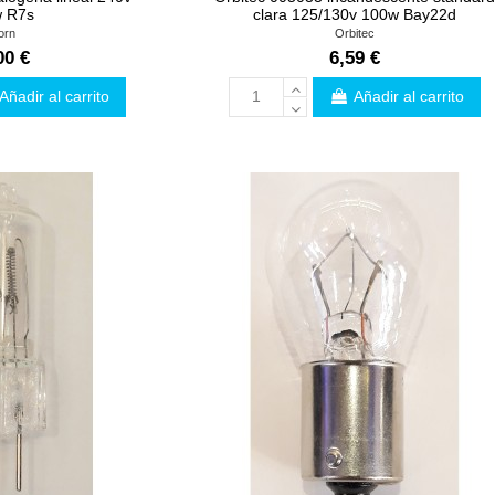
 R7s
clara 125/130v 100w Bay22d
orn
Orbitec
00 €
6,59 €
Añadir al carrito
Añadir al carrito