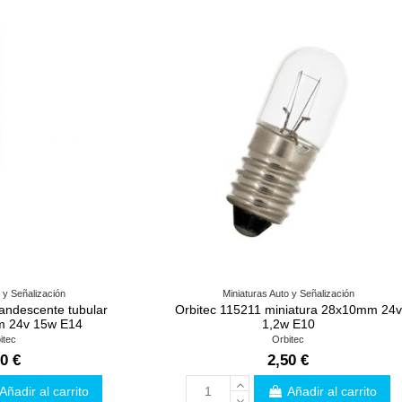
 y Señalización
Miniaturas Auto y Señalización
andescente tubular
Orbitec 115211 miniatura 28x10mm 24v
m 24v 15w E14
1,2w E10
itec
Orbitec
0 €
2,50 €
Añadir al carrito
Añadir al carrito