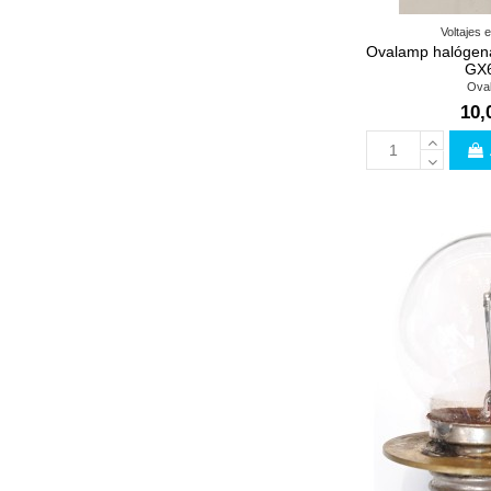
Voltajes 
Ovalamp halógena
GX6
Ova
10,