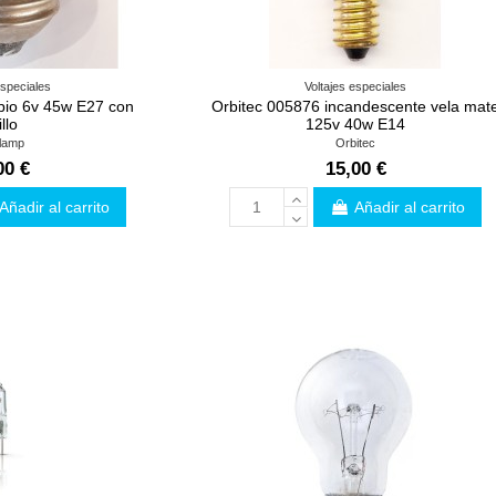
especiales
Voltajes especiales
io 6v 45w E27 con
Orbitec 005876 incandescente vela mat
llo
125v 40w E14
lamp
Orbitec
00 €
15,00 €
Añadir al carrito
Añadir al carrito