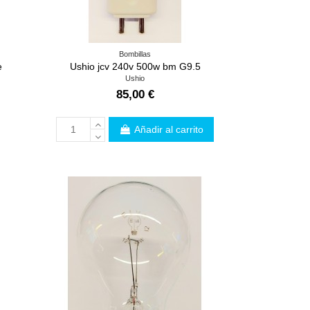
Bombillas
e
Ushio jcv 240v 500w bm G9.5
Ushio
85,00 €
Añadir al carrito