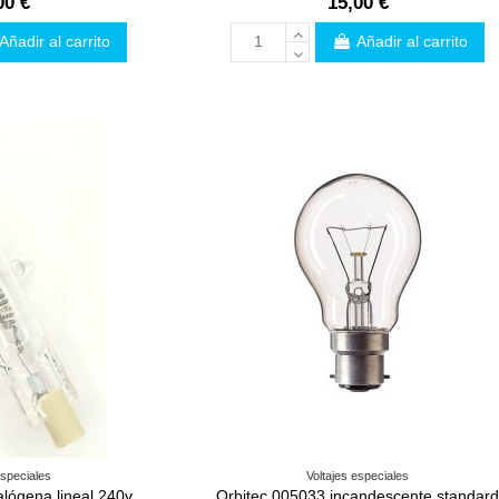
00 €
15,00 €
Añadir al carrito
Añadir al carrito
especiales
Voltajes especiales
lógena lineal 240v
Orbitec 005033 incandescente standar