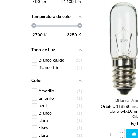
400
Lm
21400
Lm
Temperatura de color
2700
K
3250
K
Tono de Luz
Blanco cálido
86
Blanco frío
3
Color
Amarillo
1
amarillo
1
Miniaturas Auto
azul
1
Orbitec 118396 inc
clara 54x16m
Blanco
1
Orb
clara
1
5,0
clara
1
clara
1