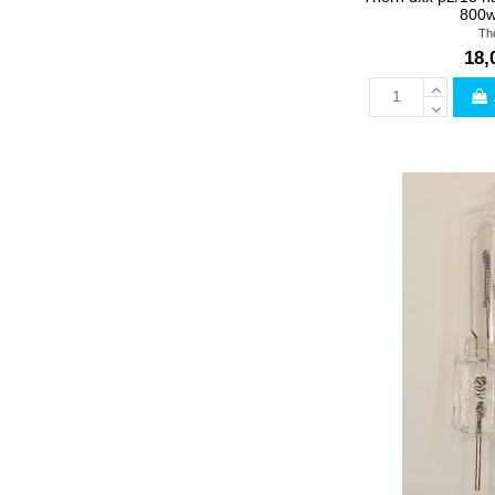
800w
Th
18,