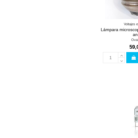
Voltajes 
Lámpara microscop
ani
Ova
59,