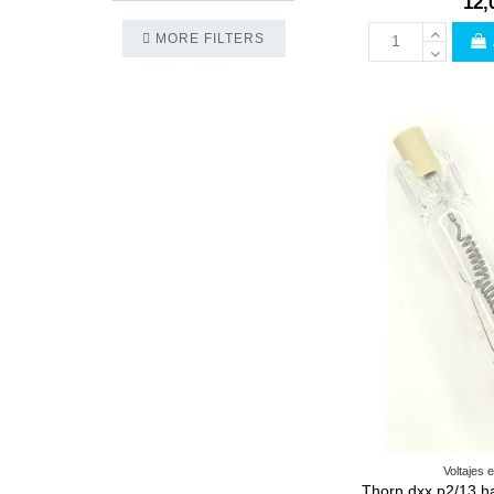
12,
MORE FILTERS
Voltajes 
Thorn dxx p2/13 ha