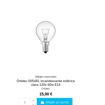
Voltajes especiales
Orbitec 005481 incandescente esférica
clara 120v 60w E14
Orbitec
15,00 €
Añadir al carrito