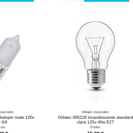
especiales
Voltajes especiales
alopin mate 120v
Orbitec 005118 incandescente standard
 G9
clara 125v 40w E27
ram
Orbitec