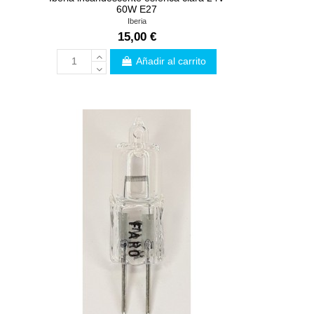
60W E27
Iberia
15,00 €
Añadir al carrito