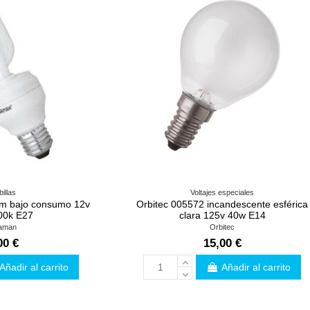
illas
Voltajes especiales
m bajo consumo 12v
Orbitec 005572 incandescente esférica
00k E27
clara 125v 40w E14
aman
Orbitec
00 €
15,00 €
Añadir al carrito
Añadir al carrito