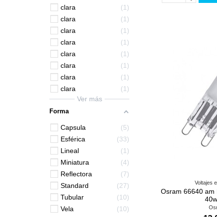
clara
1
clara
1
clara
1
clara
1
clara
1
clara
1
clara
1
clara
1
Ver más
Forma
Capsula
5
Esférica
33
Lineal
1
Miniatura
4
Reflectora
7
Voltajes 
Standard
27
Osram 66640 am h
Tubular
10
40w
Os
Vela
10