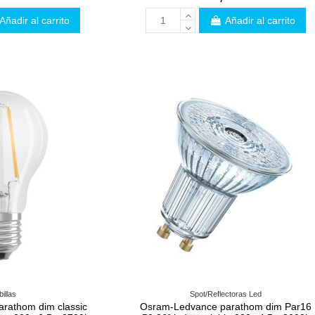
Añadir al carrito
Añadir al carrito
illas
Spot/Reflectoras Led
rathom dim classic
Osram-Ledvance parathom dim Par16