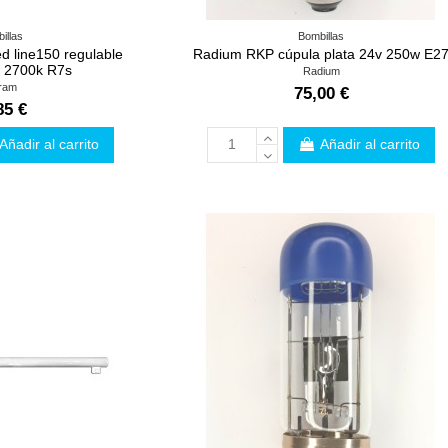
illas
Bombillas
 line150 regulable
Radium RKP cúpula plata 24v 250w E2
 2700k R7s
Radium
ram
75,00 €
85 €
Añadir al carrito
Añadir al carrito