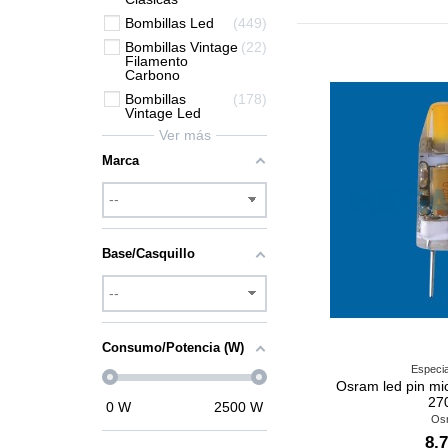
Bombillas Led
449
Bombillas Vintage
22
Filamento
Carbono
Bombillas
178
Vintage Led
Ver más
Marca
Base/Casquillo
Consumo/Potencia (W)
Especia
Osram led pin mi
27
0
W
2500
W
Os
8,7