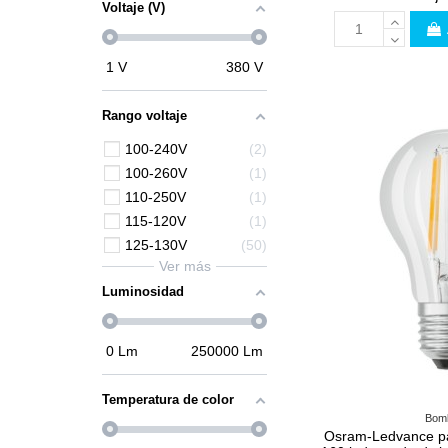
Voltaje (V)
1
V
380
V
Rango voltaje
100-240V
2
100-260V
1
110-250V
1
115-120V
1
125-130V
50
Ver más
Luminosidad
0
Lm
250000
Lm
Temperatura de color
Bomb
Osram-Ledvance pa