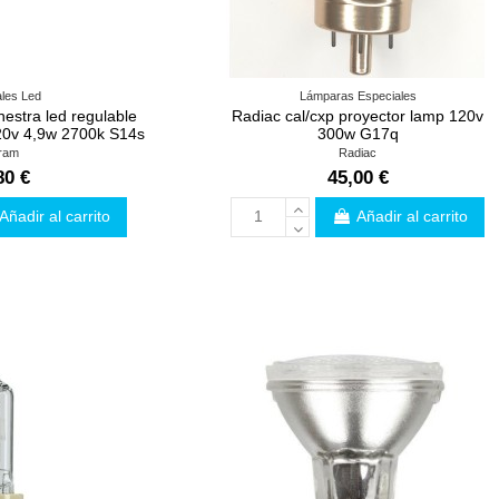
les Led
Lámparas Especiales
estra led regulable
Radiac cal/cxp proyector lamp 120v
20v 4,9w 2700k S14s
300w G17q
ram
Radiac
80 €
45,00 €
Añadir al carrito
Añadir al carrito