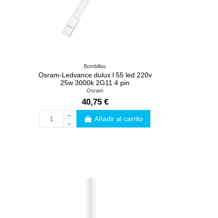
Bombillas
Osram-Ledvance dulux l 55 led 220v
25w 3000k 2G11 4 pin
Osram
40,75 €
Añadir al carrito