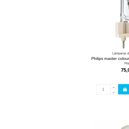
Lámparas d
Philips master colo
Phi
75,