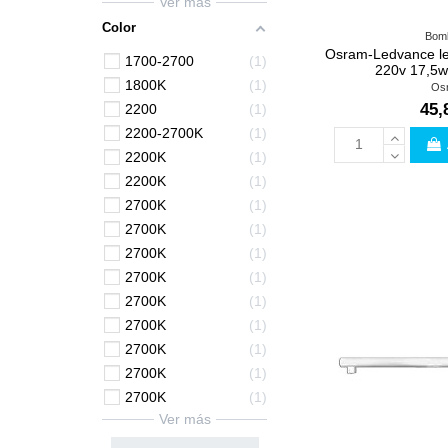
Ver más
Color
Bomb
Osram-Ledvance led
1700-2700
1
220v 17,5w
1800K
1
Os
45,
2200
1
2200-2700K
1
2200K
1
2200K
1
2700K
1
2700K
1
2700K
1
2700K
1
2700K
1
2700K
1
2700K
1
2700K
1
2700K
1
Ver más