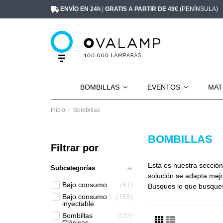
ENVÍO EN 24h
|
GRATIS A PARTIR DE 49€
(PENÍNSULA)
BOMBILLAS
EVENTOS
MAT
Inicio
Bombillas
BOMBILLAS
Filtrar por
Esta es nuestra sección
Subcategorías
solución se adapta mejo
Bajo consumo
61
Busques lo que busques
Bajo consumo
155
inyectable
Bombillas
232
Clásicas