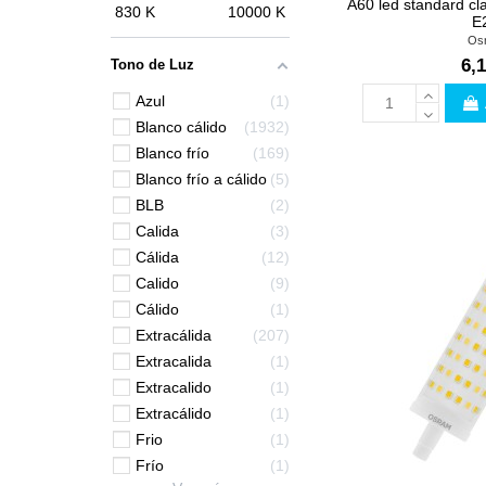
A60 led standard cl
830
K
10000
K
E
Os
6,1
Tono de Luz
Azul
1
Blanco cálido
1932
Blanco frío
169
Blanco frío a cálido
5
BLB
2
Calida
3
Cálida
12
Calido
9
Cálido
1
Extracálida
207
Extracalida
1
Extracalido
1
Extracálido
1
Frio
1
Frío
1