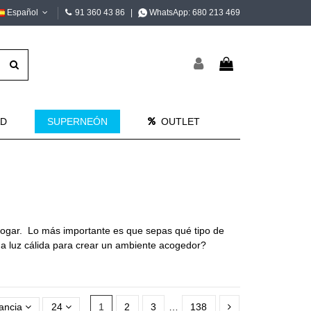
Español
91 360 43 86
|
WhatsApp:
680 213 469
AD
SUPERNEÓN
OUTLET
 hogar. Lo más importante es que sepas qué tipo de
una luz cálida para crear un ambiente acogedor?
ancia
24
1
2
3
…
138