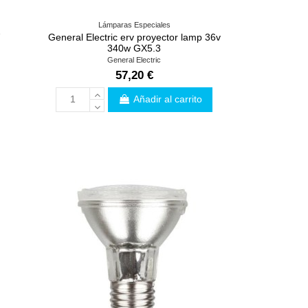
Lámparas Especiales
7
General Electric erv proyector lamp 36v
340w GX5.3
General Electric
57,20 €
Añadir al carrito