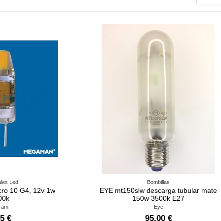
les Led
Bombillas
cro 10 G4, 12v 1w
EYE mt150slw descarga tubular mate
00k
150w 3500k E27
ram
Eye
5 €
95,00 €