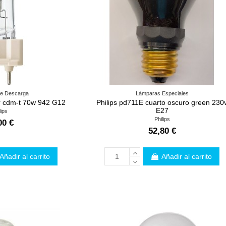
e Descarga
Lámparas Especiales
ur cdm-t 70w 942 G12
Philips pd711E cuarto oscuro green 230
E27
lips
Philips
00 €
52,80 €
Añadir al carrito
Añadir al carrito