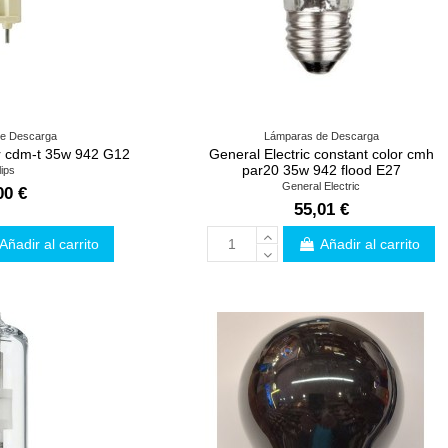
e Descarga
Lámparas de Descarga
ur cdm-t 35w 942 G12
General Electric constant color cmh
par20 35w 942 flood E27
lips
General Electric
00 €
55,01 €
Añadir al carrito
Añadir al carrito