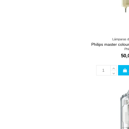
Lámparas d
Philips master colo
Phi
50,