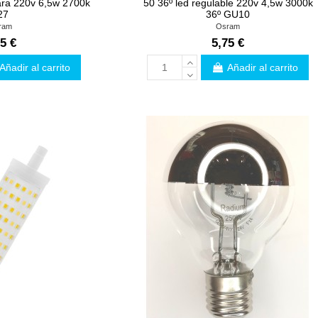
ara 220v 6,5w 2700k
50 36º led regulable 220v 4,5w 3000k
27
36º GU10
ram
Osram
5 €
5,75 €
Añadir al carrito
Añadir al carrito