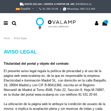
ENVÍO EN 24h
|
GRATIS A PARTIR DE 49€
(PENÍNSULA)
Español
91 360 43 86
|
WhatsApp:
680 213 469
0
Inicio
Aviso legal
AVISO LEGAL
Titularidad del portal y objeto del contrato
El presente aviso legal regula la política de privacidad y el uso de la
página web www.ovalamp.es, de la que es responsable la empresa
Electricidad e iluminación Madrid SL. con domicilio en la calle Barquillo,
19, 28004 Madrid y con CIF B-80411366, inscrita en el Registro
Mercantil de Madrid al Tomo 4548, Folio 22, Sección 8, Hoja M-74897,
es la titular del portal www.ovalamp.es con teléfono 91 531 20 64.
La utilización de la página web le atribuye la condición de usuario de la
misma e implica la aceptación plena y sin reservas de todas y cada