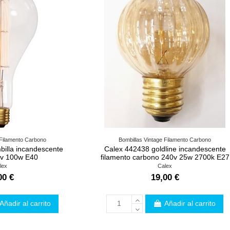
 Filamento Carbono
Bombillas Vintage Filamento Carbono
billa incandescente
Calex 442438 goldline incandescente
0v 100w E40
filamento carbono 240v 25w 2700k E27
lex
Calex
00 €
19,00 €
Añadir al carrito
Añadir al carrito