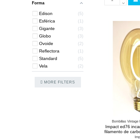
Forma
Edison
5
Esférica
1
Gigante
3
Globo
3
Ovoide
2
Reflectora
1
Standard
5
Vela
2
MORE FILTERS
Bombillas Vintage
Impact ed76 inca
filamento de car
Imp