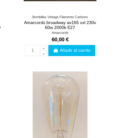
Bombillas Vintage Filamento Carbono
Amarcords broadway av165 xxl 230v
0
60w 2000k E27
Amarcords
60,00 €
Añadir al carrito