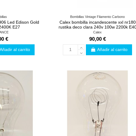
illas
Bombillas Vintage Filamento Carbono
906 Led Edison Gold
Calex bombilla incandescente xxl nr180
2400K E27
rustika deco clara 240v 100w 2200k E4
ANCE
Calex
00 €
90,00 €
Añadir al carrito
Añadir al carrito