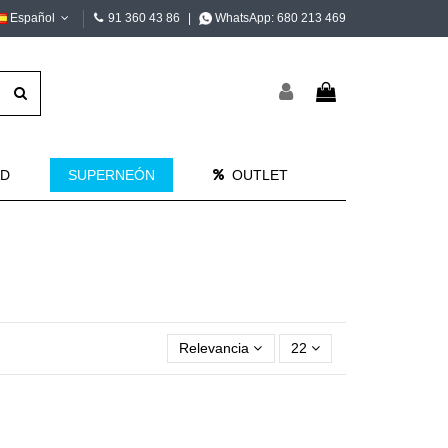
Español
91 360 43 86
|
WhatsApp:
680 213 469
AD
SUPERNEÓN
OUTLET
Relevancia
22