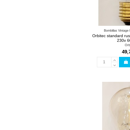
Bombillas Vintage
Orbitec standard rust
230v 6
Orb
49,