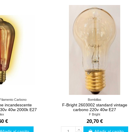
 Filamento Carbono
Bombillas
ine incandescente
F-Bright 2603002 standard vintage
230v 40w 2000k E27
carbono 220v 40w E27
lex
F Bright
60 €
20,70 €
Añadir al carrito
Añadir al carrito