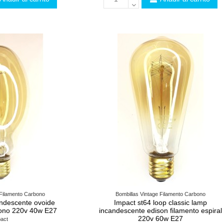
 Filamento Carbono
Bombillas Vintage Filamento Carbono
ndescente ovoide
Impact st64 loop classic lamp
bono 220v 40w E27
incandescente edison filamento espiral
220v 60w E27
act