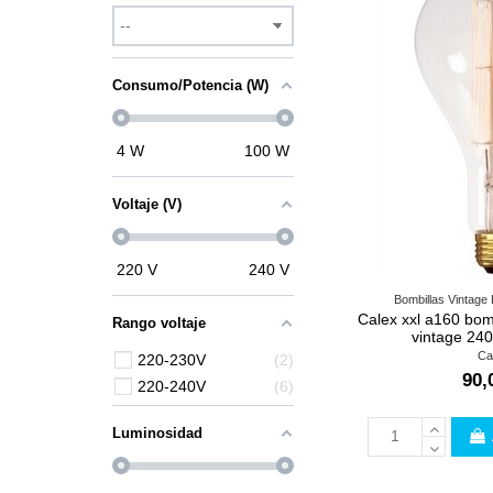
Consumo/Potencia (W)
4
W
100
W
Voltaje (V)
220
V
240
V
Bombillas Vintage
Calex xxl a160 bom
Rango voltaje
vintage 24
Ca
220-230V
2
90,
220-240V
6
Luminosidad