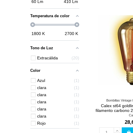
60
Lm
410
Lm
Temperatura de color
1800
K
2700
K
Tono de Luz
Extracálida
20
Color
Azul
1
clara
1
clara
1
Bombillas Vintage
clara
1
Calex st64 goldl
clara
1
filamento carbono 
Ca
clara
1
28,
Rojo
1