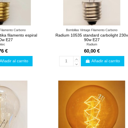
 Filamento Carbono
Bombillas Vintage Filamento Carbono
ika filamento espiral
Radium 10535 standard carbolight 230
0w E27
90w E27
itec
Radium
76 €
60,00 €
Añadir al carrito
Añadir al carrito