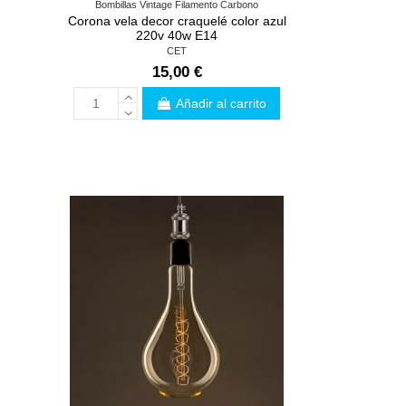
Bombillas Vintage Filamento Carbono
Corona vela decor craquelé color azul
220v 40w E14
CET
15,00 €
Añadir al carrito