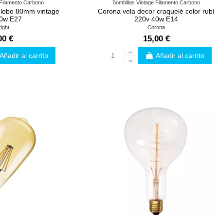
 Filamento Carbono
Bombillas Vintage Filamento Carbono
globo 80mm vintage
Corona vela decor craquelé color rubí
0w E27
220v 40w E14
ight
Corona
00 €
15,00 €
Añadir al carrito
Añadir al carrito