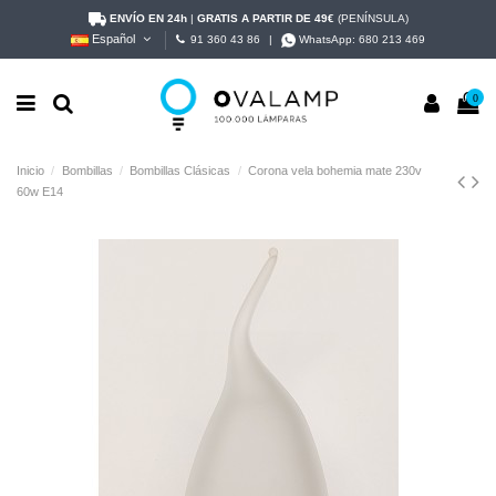
ENVÍO EN 24h
|
GRATIS A PARTIR DE 49€
(PENÍNSULA)
Español
91 360 43 86
|
WhatsApp:
680 213 469
0
Inicio
Bombillas
Bombillas Clásicas
Corona vela bohemia mate 230v
60w E14