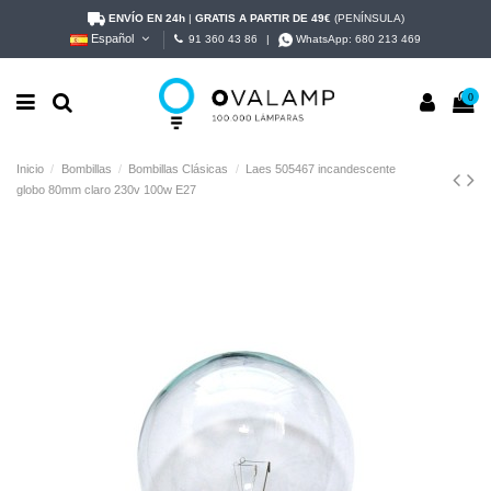
ENVÍO EN 24h
|
GRATIS A PARTIR DE 49€
(PENÍNSULA)
Español
91 360 43 86
|
WhatsApp:
680 213 469
0
Inicio
Bombillas
Bombillas Clásicas
Laes 505467 incandescente
globo 80mm claro 230v 100w E27