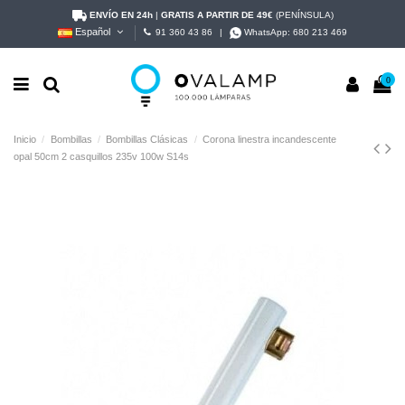
ENVÍO EN 24h
|
GRATIS A PARTIR DE 49€
(PENÍNSULA)
Español
91 360 43 86
|
WhatsApp:
680 213 469
0
Inicio
Bombillas
Bombillas Clásicas
Corona linestra incandescente
opal 50cm 2 casquillos 235v 100w S14s