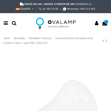
ENVÍO EN 24h
|
GRATIS A PARTIR DE 49€
(PENÍNSULA)
Español
91 360 43 86
|
WhatsApp:
680 213 469
0
Inicio
Bombillas
Bombillas Clásicas
General Electric incandescente
krypton super k opal 230v 100w E27