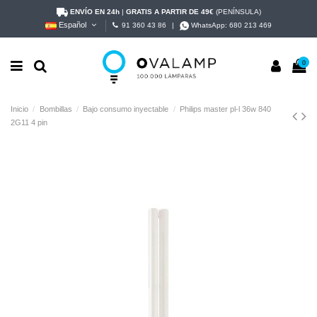
ENVÍO EN 24h
|
GRATIS A PARTIR DE 49€
(PENÍNSULA)
Español
91 360 43 86
|
WhatsApp:
680 213 469
0
Inicio
Bombillas
Bajo consumo inyectable
Philips master pl-l 36w 840
2G11 4 pin