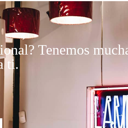
ional?
Tenemos much
 ti.