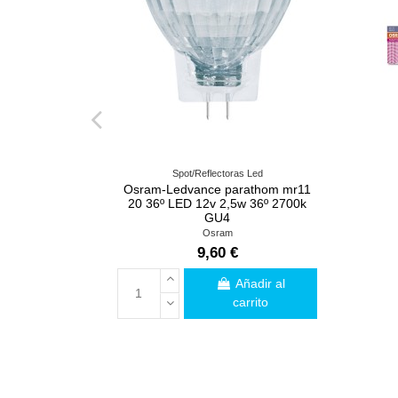
Spot/Reflectoras Led
Osram-Ledvance parathom mr11
20 36º LED 12v 2,5w 36º 2700k
GU4
Osram
9,60 €
Añadir al
carrito