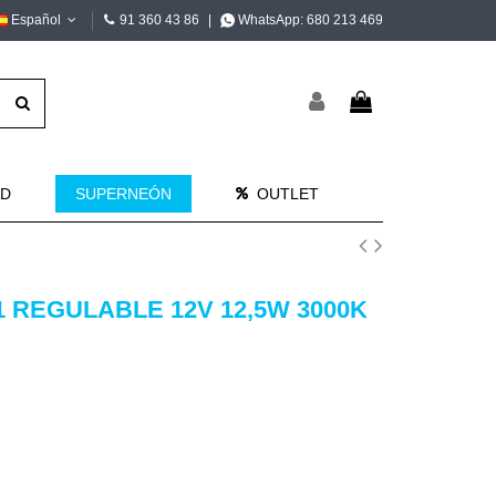
Español
91 360 43 86
|
WhatsApp:
680 213 469
AD
SUPERNEÓN
OUTLET
1 REGULABLE 12V 12,5W 3000K