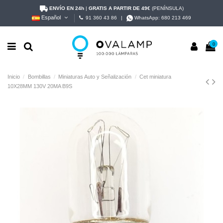
ENVÍO EN 24h
|
GRATIS A PARTIR DE 49€
(PENÍNSULA)
Español
91 360 43 86
|
WhatsApp:
680 213 469
0
Inicio
Bombillas
Miniaturas Auto y Señalización
Cet miniatura
10X28MM 130V 20MA B9S