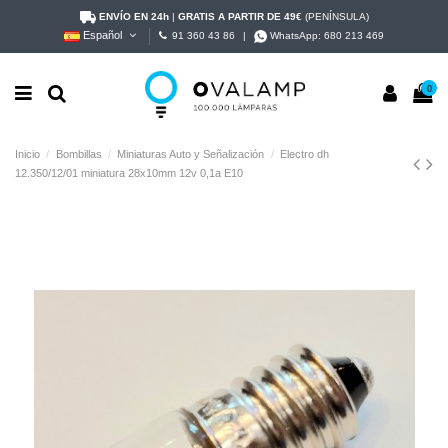
ENVÍO EN 24h
|
GRATIS A PARTIR DE 49€
(PENÍNSULA)
Español
91 360 43 86
|
WhatsApp:
680 213 469
0
Inicio
Bombillas
Miniaturas Auto y Señalización
Electro dh
12.350/12/01 miniatura 28x10mm 12v 0,1a E10