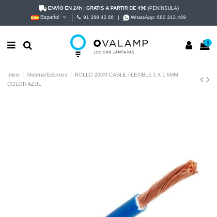
ENVÍO EN 24h
|
GRATIS A PARTIR DE 49€
(PENÍNSULA)
Español
91 360 43 86
|
WhatsApp:
680 213 469
0
Inicio
Material Eléctrico
ROLLO 200M CABLE FLEXIBLE 1 X 1,5MM
COLOR AZUL