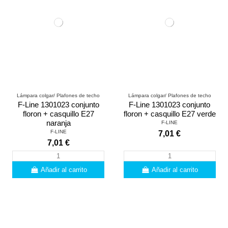
Lámpara colgar/ Plafones de techo
Lámpara colgar/ Plafones de techo
F-Line 1301023 conjunto
F-Line 1301023 conjunto
floron + casquillo E27
floron + casquillo E27 verde
naranja
F-LINE
F-LINE
7,01 €
7,01 €
Añadir al carrito
Añadir al carrito