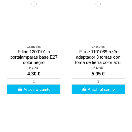
Casquillos
Enchufes
F-line 1200101-n
F-line 1101069-az/b
portalamparas base E27
adaptador 3 tomas con
color negro
toma de tierra color azul
F-LINE
F-LINE
4,30 €
5,95 €
Añadir al carrito
Añadir al carrito