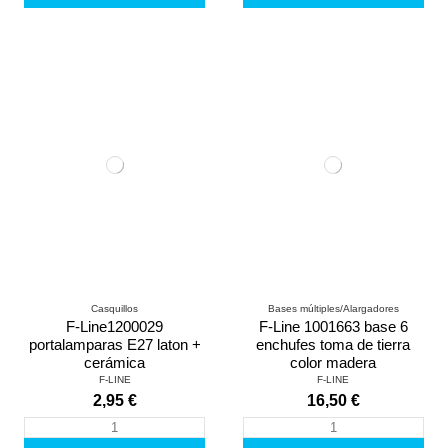
Casquillos
Bases múltiples/Alargadores
F-Line1200029
F-Line 1001663 base 6
portalamparas E27 laton +
enchufes toma de tierra
cerámica
color madera
F-LINE
F-LINE
2,95 €
16,50 €