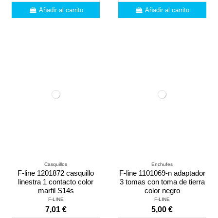
Añadir al carrito
Añadir al carrito
Casquillos
Enchufes
F-line 1201872 casquillo
F-line 1101069-n adaptador
linestra 1 contacto color
3 tomas con toma de tierra
marfil S14s
color negro
F-LINE
F-LINE
7,01 €
5,00 €