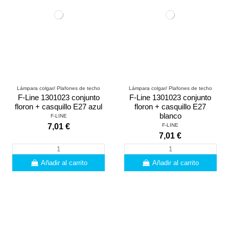
Lámpara colgar/ Plafones de techo
Lámpara colgar/ Plafones de techo
F-Line 1301023 conjunto
F-Line 1301023 conjunto
floron + casquillo E27 azul
floron + casquillo E27
blanco
F-LINE
F-LINE
7,01 €
7,01 €
Añadir al carrito
Añadir al carrito