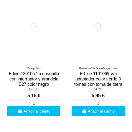
Casquillos
Bases múltiples/Alargadores
F-line 1201057-n casquillo
F-Line 1101069-v/b
con interruptor y arandela
adaptador color verde 3
E27 color negro
tomas con toma de tierra
F-LINE
F-LINE
5,15 €
5,95 €
Añadir al carrito
Añadir al carrito