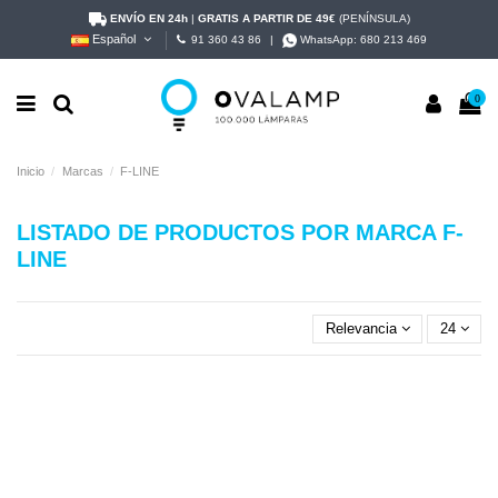
ENVÍO EN 24h
|
GRATIS A PARTIR DE 49€
(PENÍNSULA)
Español
91 360 43 86
|
WhatsApp:
680 213 469
0
Inicio
Marcas
F-LINE
LISTADO DE PRODUCTOS POR MARCA F-
LINE
Relevancia
24