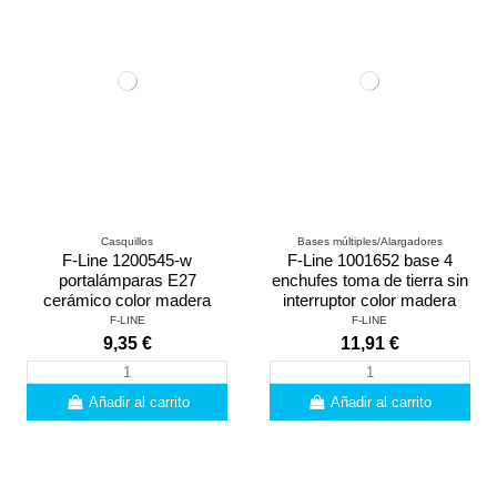
Casquillos
Bases múltiples/Alargadores
F-Line 1200545-w
F-Line 1001652 base 4
portalámparas E27
enchufes toma de tierra sin
cerámico color madera
interruptor color madera
F-LINE
F-LINE
9,35 €
11,91 €
Añadir al carrito
Añadir al carrito