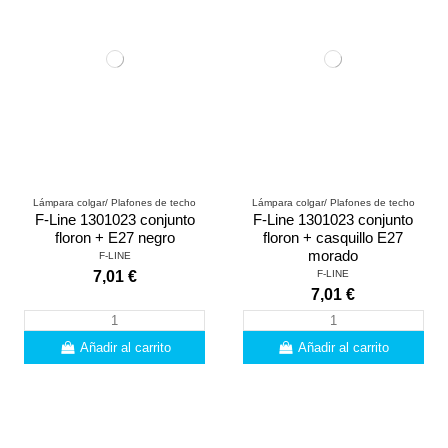
Lámpara colgar/ Plafones de techo
Lámpara colgar/ Plafones de techo
F-Line 1301023 conjunto
F-Line 1301023 conjunto
floron + E27 negro
floron + casquillo E27
morado
F-LINE
F-LINE
7,01 €
7,01 €
Añadir al carrito
Añadir al carrito