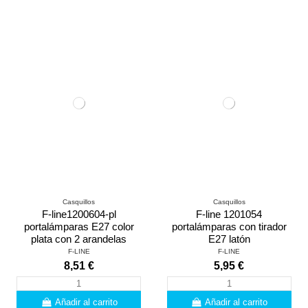
Casquillos
Casquillos
F-line1200604-pl
F-line 1201054
portalámparas E27 color
portalámparas con tirador
plata con 2 arandelas
E27 latón
F-LINE
F-LINE
8,51 €
5,95 €
Añadir al carrito
Añadir al carrito