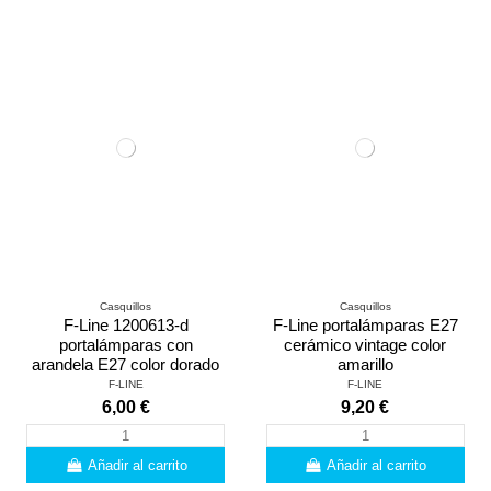
Casquillos
Casquillos
F-Line 1200613-d
F-Line portalámparas E27
portalámparas con
cerámico vintage color
arandela E27 color dorado
amarillo
F-LINE
F-LINE
6,00 €
9,20 €
Añadir al carrito
Añadir al carrito