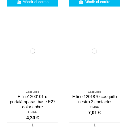
Añadir al carrito
Añadir al carrito
Casquillos
Casquillos
F-line1200101-d
F-line 1201870 casquillo
portalámparas base E27
linestra 2 contactos
color cobre
F-LINE
F-LINE
7,01 €
4,30 €