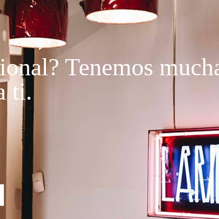
ional?
Tenemos much
 ti.