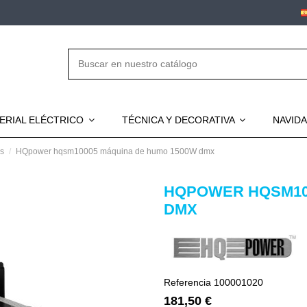
ERIAL ELÉCTRICO
TÉCNICA Y DECORATIVA
NAVID
as
HQpower hqsm10005 máquina de humo 1500W dmx
HQPOWER HQSM10
DMX
Referencia
100001020
181,50 €