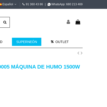
Español
91 360 43 86
|
WhatsApp:
680 213 469
AD
SUPERNEÓN
OUTLET
005 MÁQUINA DE HUMO 1500W