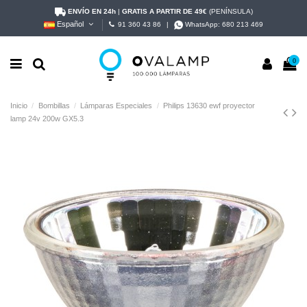
ENVÍO EN 24h
|
GRATIS A PARTIR DE 49€
(PENÍNSULA)
Español
91 360 43 86
|
WhatsApp:
680 213 469
0
Inicio
Bombillas
Lámparas Especiales
Philips 13630 ewf proyector
lamp 24v 200w GX5.3