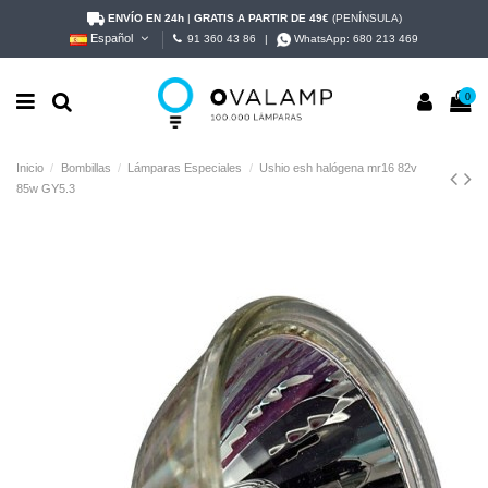
ENVÍO EN 24h
|
GRATIS A PARTIR DE 49€
(PENÍNSULA)
Español
91 360 43 86
|
WhatsApp:
680 213 469
0
Inicio
Bombillas
Lámparas Especiales
Ushio esh halógena mr16 82v
85w GY5.3