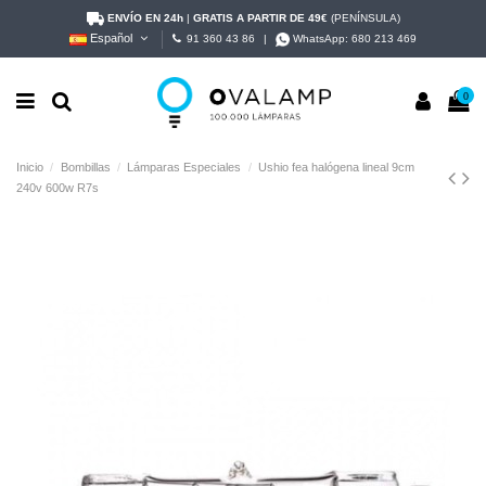
ENVÍO EN 24h
|
GRATIS A PARTIR DE 49€
(PENÍNSULA)
Español
91 360 43 86
|
WhatsApp:
680 213 469
0
Inicio
Bombillas
Lámparas Especiales
Ushio fea halógena lineal 9cm
240v 600w R7s