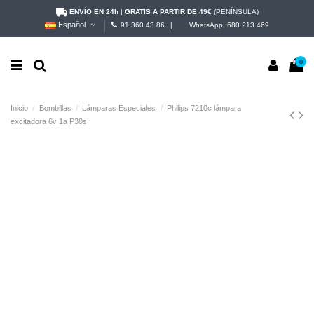
ENVÍO EN 24h
|
GRATIS A PARTIR DE 49€
(PENÍNSULA)
Español
91 360 43 86
|
WhatsApp:
680 213 469
0
Inicio
Bombillas
Lámparas Especiales
Philips 7210c lámpara
excitadora 6v 1a P30s