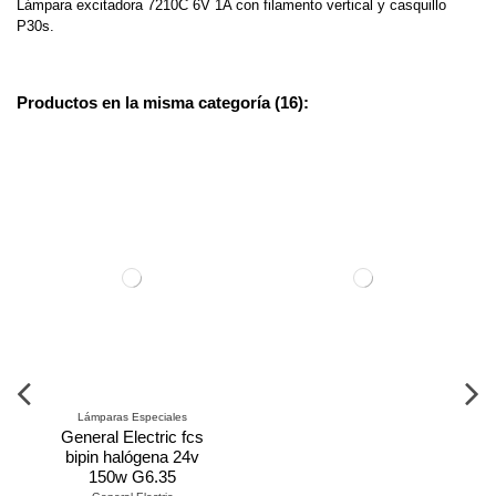
Lámpara excitadora 7210C 6V 1A con filamento vertical y casquillo
P30s.
Productos en la misma categoría (16):
Lámparas Especiales
General Electric fcs
bipin halógena 24v
150w G6.35