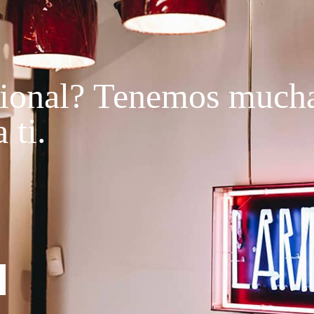
ional?
Tenemos much
 ti.