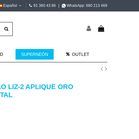
Español
91 360 43 86
|
WhatsApp:
680 213 469
AD
SUPERNEÓN
OUTLET
O LIZ-2 APLIQUE ORO
TAL