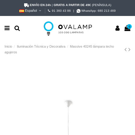
ENVÍO EN 24h
|
GRATIS A PARTIR DE 49€
(PENÍNSULA)
Español
91 360 43 86
|
WhatsApp:
680 213 469
0
Inicio
Iluminación Técnica y Decorativa
Massive 40245 lámpara techo
agujeros