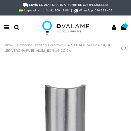
ENVÍO EN 24h
|
GRATIS A PARTIR DE 49€
(PENÍNSULA)
Español
91 360 43 86
|
WhatsApp:
680 213 469
0
Inicio
Iluminación Técnica y Decorativa
ARTECTA A0240062 APLIQUE
LED VERONA 3W EN ALUMINIO BLANCO CA