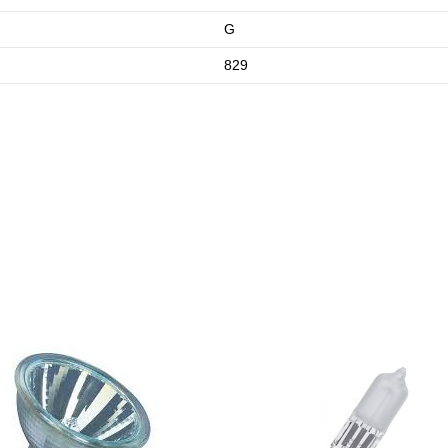
G
829