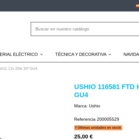
ERIAL ELÉCTRICO
TÉCNICA Y DECORATIVA
NAVID
 mr11 12v 20w 30º GU4
USHIO 116581 FTD
GU4
Marca:
Ushio
Referencia
200005529
Últimas unidades en stock
25,00 €