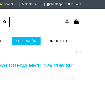
Español
91 360 43 86
|
WhatsApp:
680 213 469
AD
SUPERNEÓN
OUTLET
 HALOGENA MR11 12V 20W 30º