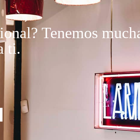
ional?
Tenemos much
 ti.