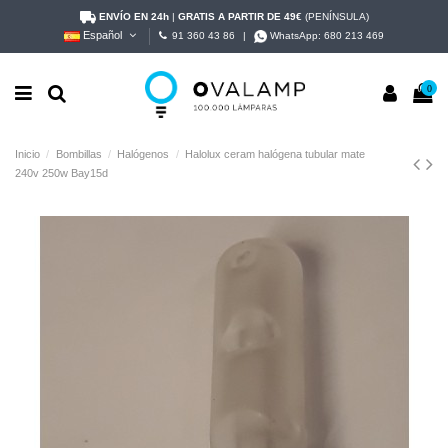
ENVÍO EN 24h
|
GRATIS A PARTIR DE 49€
(PENÍNSULA)
Español
91 360 43 86
|
WhatsApp:
680 213 469
0
Inicio
Bombillas
Halógenos
Halolux ceram halógena tubular mate
240v 250w Bay15d