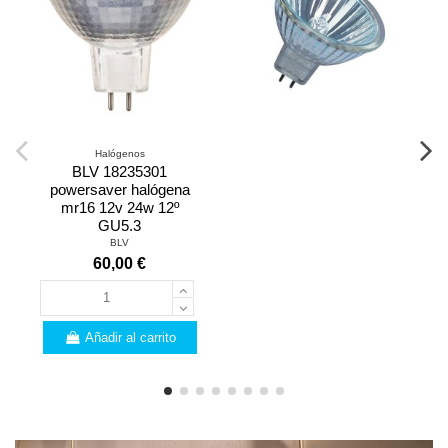
Halógenos
BLV 18235301
powersaver halógena
mr16 12v 24w 12º
GU5.3
BLV
60,00 €
Añadir al carrito