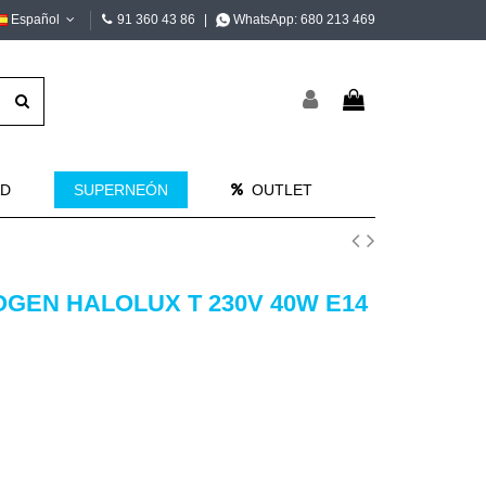
Español
91 360 43 86
|
WhatsApp:
680 213 469
AD
SUPERNEÓN
OUTLET
GEN HALOLUX T 230V 40W E14