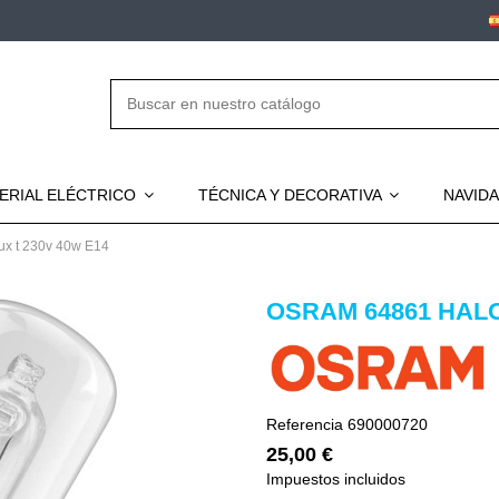
ERIAL ELÉCTRICO
TÉCNICA Y DECORATIVA
NAVID
ux t 230v 40w E14
OSRAM 64861 HALO
Referencia
690000720
25,00 €
Impuestos incluidos