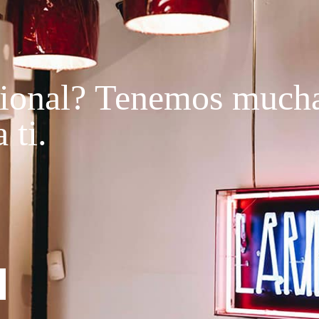
ional?
Tenemos much
 ti.