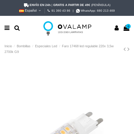
ENVÍO EN 24h
|
GRATIS A PARTIR DE 49€
(PENÍNSULA)
Español
91 360 43 86
|
WhatsApp:
680 213 469
0
Inicio
Bombillas
Especiales Led
Faro 17468 led regulable 220v 3,5w
2700k G9