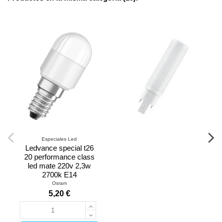
Especiales Led
Ledvance special t26
20 performance class
led mate 220v 2,3w
2700k E14
Osram
5,20 €