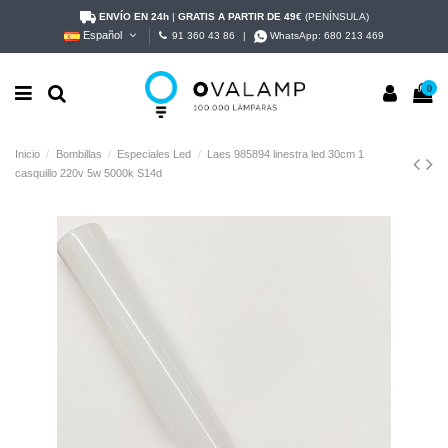
ENVÍO EN 24h
|
GRATIS A PARTIR DE 49€
(PENÍNSULA)
Español
91 360 43 86
|
WhatsApp:
680 213 469
0
Inicio
Bombillas
Especiales Led
Laes 985894 linestra led 30cm 1
casquillo 220v 5w 5000k S14d