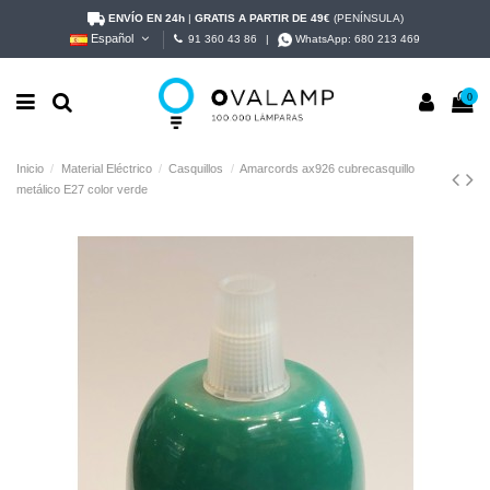
ENVÍO EN 24h
|
GRATIS A PARTIR DE 49€
(PENÍNSULA)
Español
91 360 43 86
|
WhatsApp:
680 213 469
0
Inicio
Material Eléctrico
Casquillos
Amarcords ax926 cubrecasquillo
metálico E27 color verde