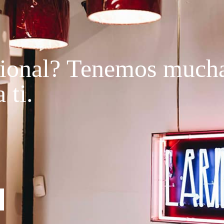
ional?
Tenemos much
 ti.