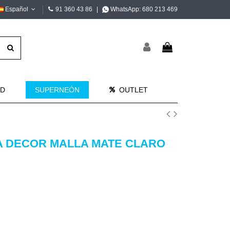
Español
91 360 43 86
|
WhatsApp:
680 213 469
AD
SUPERNEÓN
OUTLET
A DECOR MALLA MATE CLARO