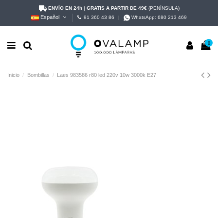
ENVÍO EN 24h
|
GRATIS A PARTIR DE 49€
(PENÍNSULA)
Español
91 360 43 86
|
WhatsApp:
680 213 469
0
Inicio
Bombillas
Laes 983586 r80 led 220v 10w 3000k E27