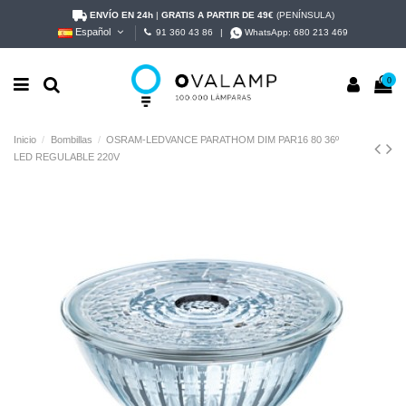
ENVÍO EN 24h
|
GRATIS A PARTIR DE 49€
(PENÍNSULA)
Español
91 360 43 86
|
WhatsApp:
680 213 469
0
Inicio
Bombillas
OSRAM-LEDVANCE PARATHOM DIM PAR16 80 36º
LED REGULABLE 220V