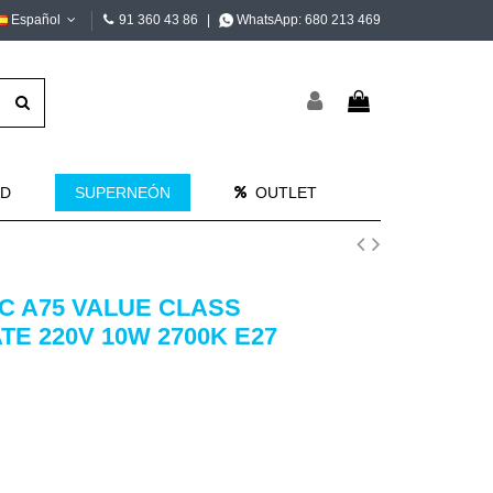
Español
91 360 43 86
|
WhatsApp:
680 213 469
AD
SUPERNEÓN
OUTLET
C A75 VALUE CLASS
E 220V 10W 2700K E27