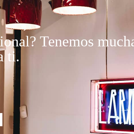
ional?
Tenemos much
 ti.