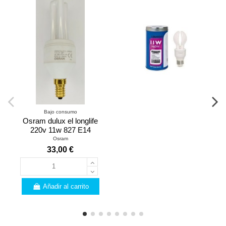
Bajo consumo
Osram dulux el longlife
220v 11w 827 E14
Osram
33,00 €
Añadir al carrito