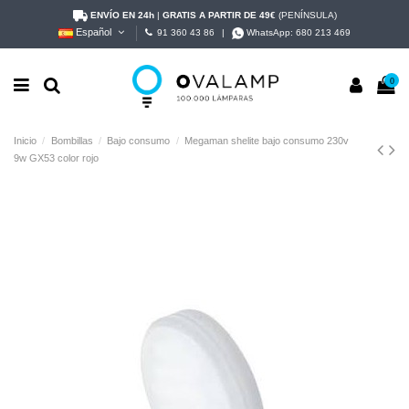
ENVÍO EN 24h
|
GRATIS A PARTIR DE 49€
(PENÍNSULA)
Español
91 360 43 86
|
WhatsApp:
680 213 469
0
Inicio
Bombillas
Bajo consumo
Megaman shelite bajo consumo 230v
9w GX53 color rojo