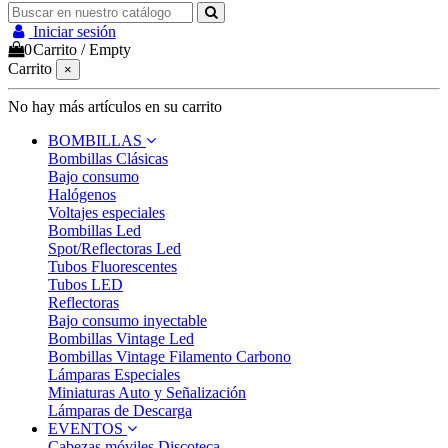
Iniciar sesión
0
Carrito
/
Empty
Carrito
×
No hay más artículos en su carrito
BOMBILLAS
Bombillas Clásicas
Bajo consumo
Halógenos
Voltajes especiales
Bombillas Led
Spot/Reflectoras Led
Tubos Fluorescentes
Tubos LED
Reflectoras
Bajo consumo inyectable
Bombillas Vintage Led
Bombillas Vintage Filamento Carbono
Lámparas Especiales
Miniaturas Auto y Señalización
Lámparas de Descarga
EVENTOS
Cabezas móviles Discoteca