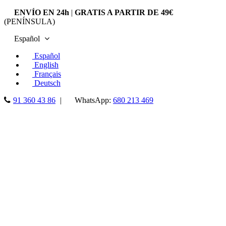
ENVÍO EN 24h
|
GRATIS A PARTIR DE 49€
(PENÍNSULA)
Español
Español
English
Français
Deutsch
91 360 43 86
|
WhatsApp:
680 213 469