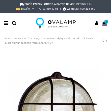
ENVÍO EN 24h
|
GRATIS A PARTIR DE 49€
(PENÍNSULA)
Español
91 360 43 86
|
WhatsApp:
680 213 469
0
Inicio
Iluminación Técnica y Decorativa
Apliques de pared
Schwabe
66001 aplique redondo rejilla exterior E27