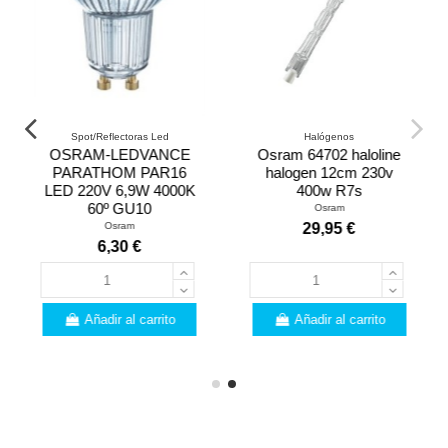
Bombillas Led
Spot/Reflectoras Led
Ledvance classic p60
OSRAM-LEDVANCE
performance class
PARATHOM PAR16
esférica led mate 220v
LED 220V 6,9W 4000K
5,5w 2700k E14
60º GU10
LEDVANCE
Osram
8,51 €
6,30 €
Añadir al carrito
Añadir al carrito