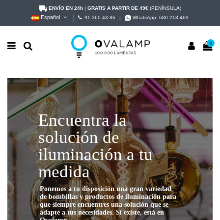
ENVÍO EN 24h
|
GRATIS A PARTIR DE 49€
(PENÍNSULA)
Español
91 360 43 86
|
WhatsApp:
680 213 469
0
Encuentra la
solución de
iluminación a tu
medida
Ponemos a tu disposición una gran variedad
de bombillas y productos de iluminación para
que siempre encuentres una solución que se
adapte a tus necesidades. Si existe, está en