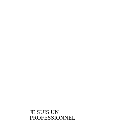
PROFESSIONNELS
Vous êtes un
professionnel ? Voici les
nombreux avantages que
nous vous offrons
JE SUIS UN
PROFESSIONNEL