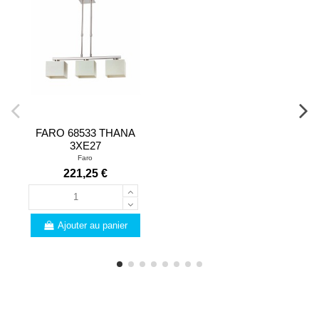
FARO 68533 THANA
3XE27
Faro
221,25 €
Ajouter au panier