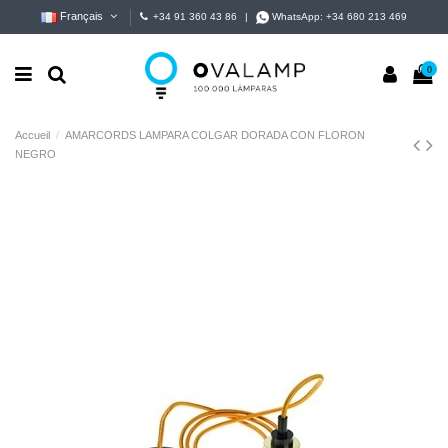
Français
+34 91 360 43 86
|
WhatsApp:
+34 680 213 469
0
Accueil
AMARCORDS LAMPARA COLGAR DORADA CON FLORON
NEGRO