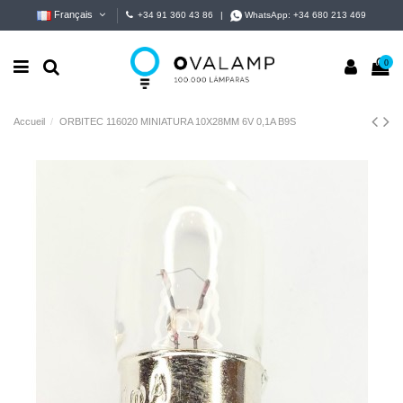
Français
+34 91 360 43 86
|
WhatsApp:
+34 680 213 469
0
Accueil
ORBITEC 116020 MINIATURA 10X28MM 6V 0,1A B9S