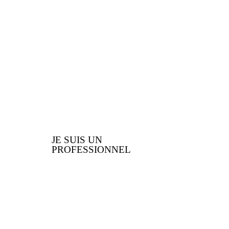
professionnel ? Voici les
nombreux avantages que
nous vous offrons
JE SUIS UN
PROFESSIONNEL