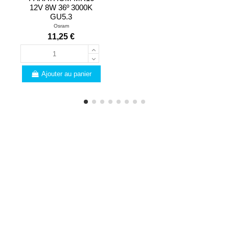
12V 8W 36º 3000K
GU5.3
Osram
11,25 €
Ajouter au panier
PROFESSIONNELS
Vous êtes un
professionnel ? Voici les
nombreux avantages que