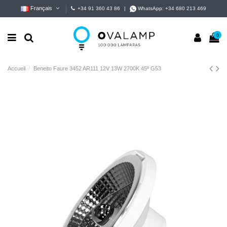
Français
+34 91 360 43 86
|
WhatsApp:
+34 680 213 469
0
Accueil
Beneito Faure 3452 AR111 12V 13W 2700K 45º G53