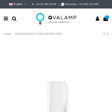
English
+34 91 360 43 86
|
WhatsApp:
+34 680 213 469
0
Home
63322 APLIQUE DOKA CROMO FARO