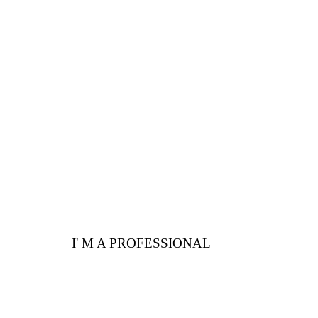
PROFESSIONALS
Are you a professional?
Here are a few
advantages for you
I' M A PROFESSIONAL