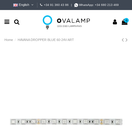
English
+34 91 360 43 86
|
WhatsApp:
+34 680 213 469
0
Home
HAVANA DROPPER BLUE 60-24V ART