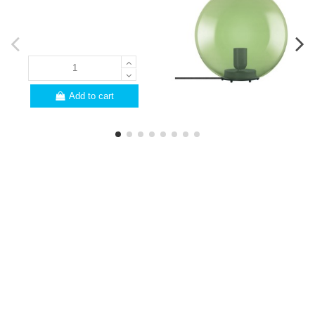
Add to cart
PROFESSIONALS
Are you a professional?
Here are a few
advantages for you