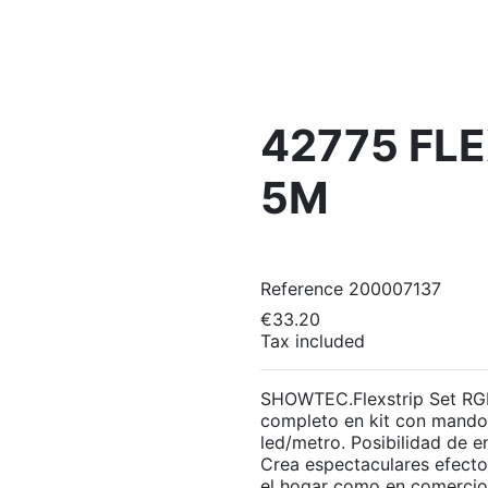
42775 FLE
5M
Reference
200007137
€33.20
Tax included
SHOWTEC.Flexstrip Set RGB 
completo en kit con mando 
led/metro. Posibilidad de 
Crea espectaculares efecto
el hogar como en comercios