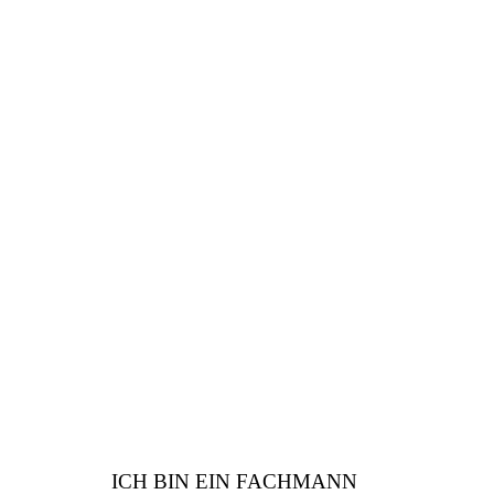
FACHMANN
Sind Sie vom Fach? Wir
haben viele Vorteile für
Sie
ICH BIN EIN FACHMANN