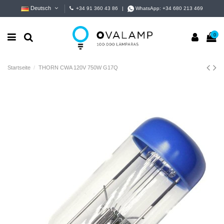
Deutsch
+34 91 360 43 86
|
WhatsApp:
+34 680 213 469
0
Startseite
THORN CWA 120V 750W G17Q