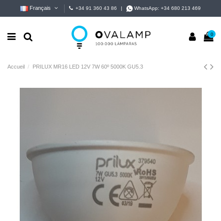
Français
+34 91 360 43 86
|
WhatsApp:
+34 680 213 469
0
Accueil
PRILUX MR16 LED 12V 7W 60º 5000K GU5.3