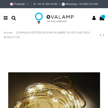
Français
+34 91 360 43 86
|
WhatsApp:
+34 680 213 469
0
Accueil
GUIRNALDA EXTERIOR (IP44) ALAMBRE 50 LED 5 METROS
BLANCO CAL