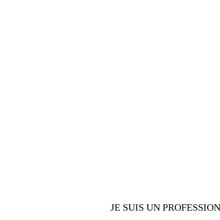
PROFESSIONNELS
Vous êtes un
nombreux av
offrons
JE SUIS UN PROFESSIO