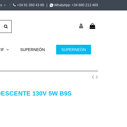
is
+34 91 360 43 86
|
WhatsApp:
+34 680 213 469
TIF
SUPERNEÓN
SUPERNEÓN
DESCENTE 130V 5W B9S